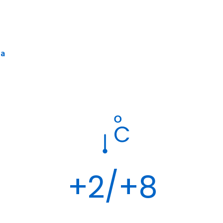
ca
+2/+8