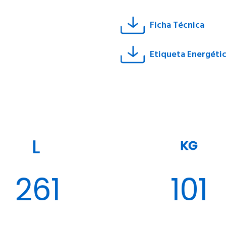
Ficha Técnica
Etiqueta Energéti
KG
261
101