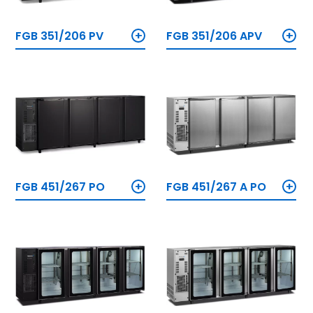
+
+
FGB 351/206 PV
FGB 351/206 APV
+
+
FGB 451/267 PO
FGB 451/267 A PO