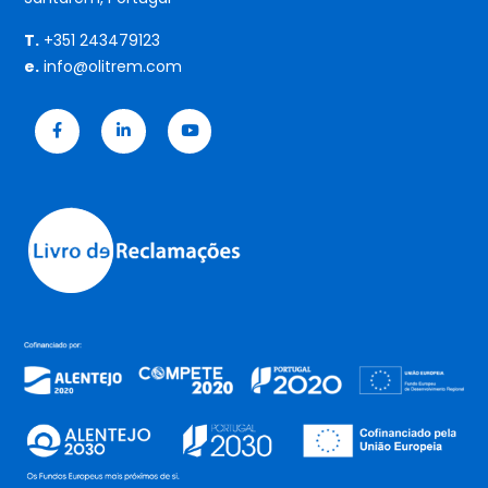
T.
+351 243479123
e.
info@olitrem.com