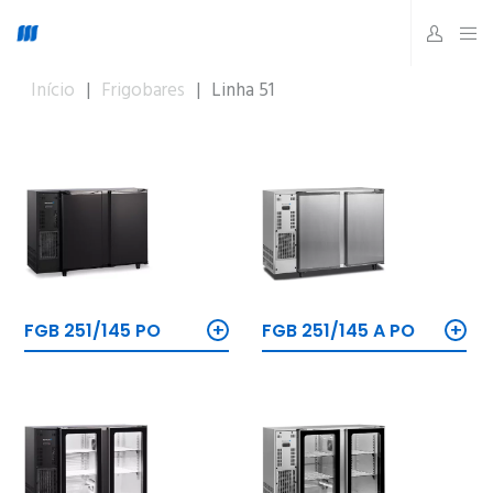
Início
|
Frigobares
|
Linha 51
+
+
FGB 251/145 PO
FGB 251/145 A PO