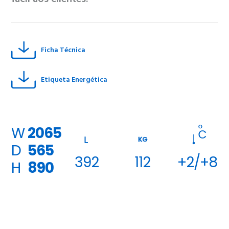
Ficha Técnica
Etiqueta Energética
W
2065
KG
D
565
392
112
+2/+8
H
890