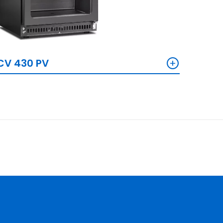
+
CV 430 PV