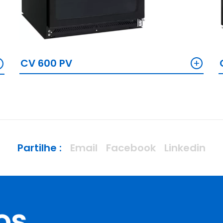
+
+
CV 600 PV
Partilhe :
Email
Facebook
Linkedin
os