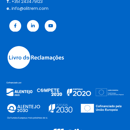
T.
+351 243479123
e.
info@olitrem.com