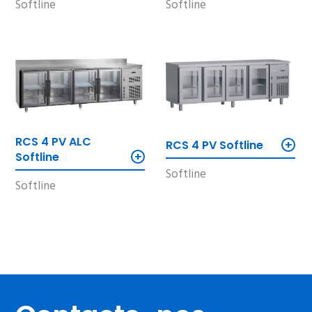
Softline
Softline
RCS 4 PV ALC
+
RCS 4 PV Softline
+
Softline
Softline
Softline