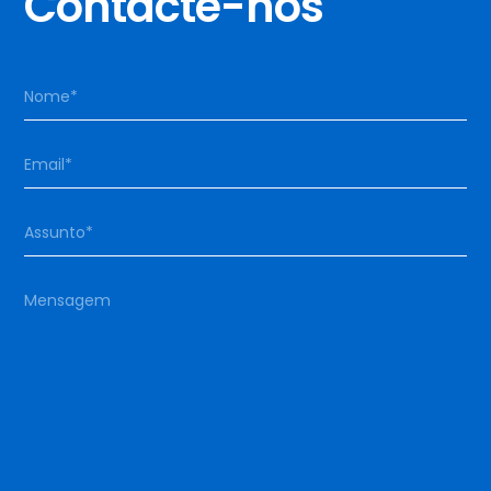
Contacte-nos