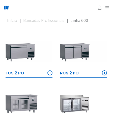
Início
|
Bancadas Profissionais
|
Linha 600
+
+
FCS 2 PO
RCS 2 PO