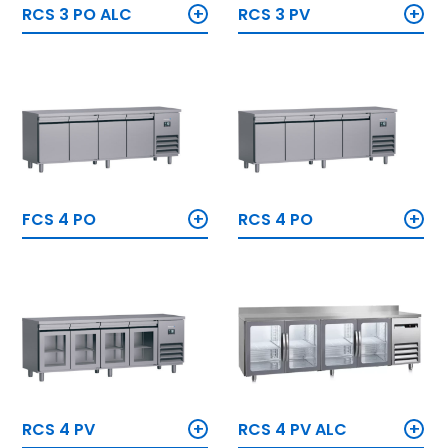
+
+
RCS 3 PV
RCS 3 PO ALC
+
+
FCS 4 PO
RCS 4 PO
+
+
RCS 4 PV ALC
RCS 4 PV