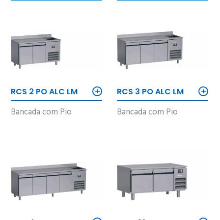
+
+
RCS 2 PO ALC LM
RCS 3 PO ALC LM
Bancada com Pio
Bancada com Pio