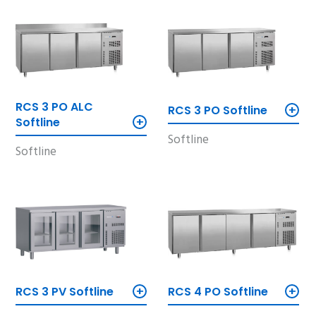
RCS 3 PO ALC
+
RCS 3 PO Softline
+
Softline
Softline
Softline
+
+
RCS 3 PV Softline
RCS 4 PO Softline