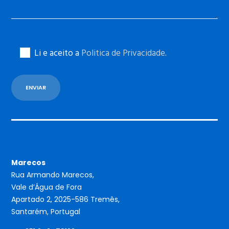
Li e aceito a
Politica de Privacidade
.
Marecos
Rua Armando Marecos,
Vale d’Água de Fora
Apartado 2, 2025-586 Tremês,
Santarém, Portugal