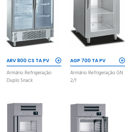
+
+
AGP 700 TA PV
ARV 800 CS TA PV
Armário Refrigeração GN
Armário Refrigeração
2/1
Duplo Snack