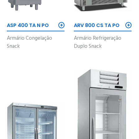
+
+
ASP 400 TA N PO
ARV 800 CS TA PO
Armário Congelação
Armário Refrigeração
Snack
Duplo Snack