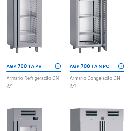
+
+
AGP 700 TA PV
AGP 700 TA N PO
Armário Refrigeração GN
Armário Congelação GN
2/1
2/1