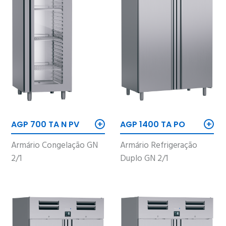
+
+
AGP 700 TA N PV
AGP 1400 TA PO
Armário Congelação GN
Armário Refrigeração
2/1
Duplo GN 2/1