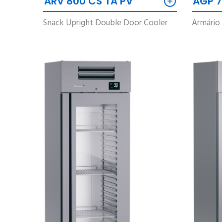
+
ARV 800 CS TA PV
AGP 7
Snack Upright Double Door Cooler
Armário 