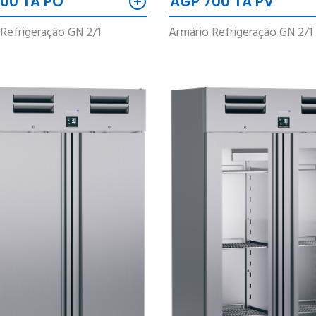
+
AGP 700 TA PV
00 TA PO
Armário Refrigeração GN 2/1
Refrigeração GN 2/1