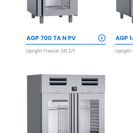
+
AGP 700 TA N PV
AGP 1
Upright Freezer GN 2/1
Upright