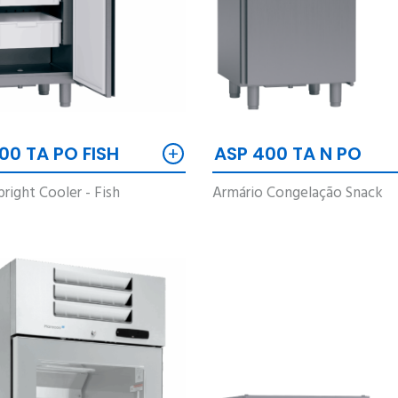
+
00 TA PO FISH
ASP 400 TA N PO
right Cooler - Fish
Armário Congelação Snack