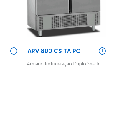
+
+
ARV 800 CS TA PO
Armário Refrigeração Duplo Snack