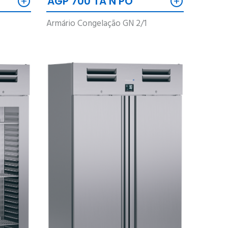
+
+
AGP 700 TA N PO
Armário Congelação GN 2/1