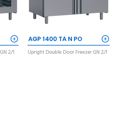
+
+
AGP 1400 TA N PO
 GN 2/1
Upright Double Door Freezer GN 2/1