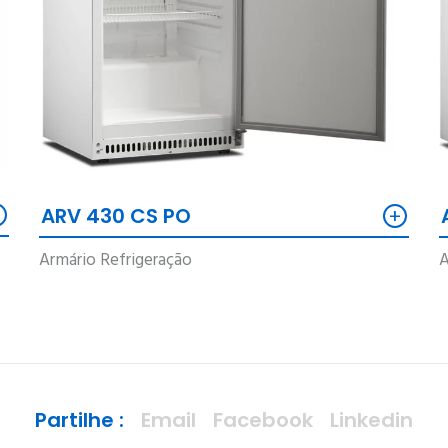
+
+
ARV 430 CS PO
A
Armário Refrigeração
Partilhe :
Email
Facebook
Linkedin