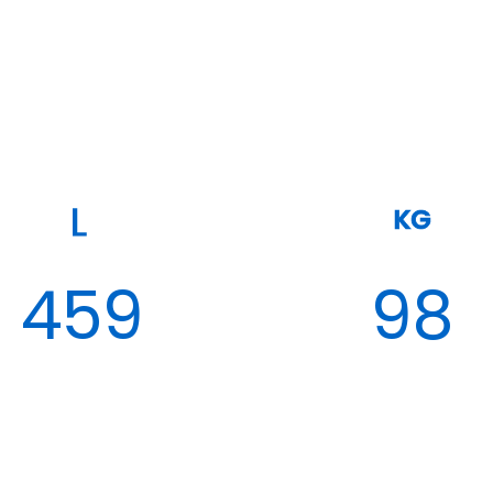
KG
459
98