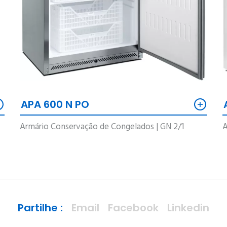
+
+
APA 600 N PO
Armário Conservação de Congelados | GN 2/1
A
Partilhe :
Email
Facebook
Linkedin