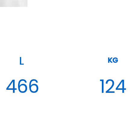
KG
466
124