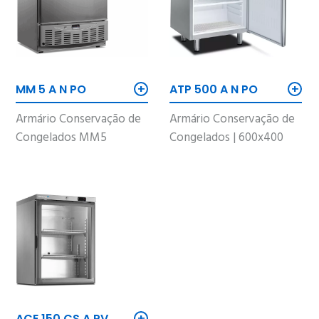
+
+
ATP 500 A N PO
MM 5 A N PO
Armário Conservação de
Armário Conservação de
Congelados | 600x400
Congelados MM5
+
ACE 150 CS A PV