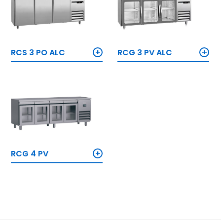
+
+
RCS 3 PO ALC
RCG 3 PV ALC
+
RCG 4 PV