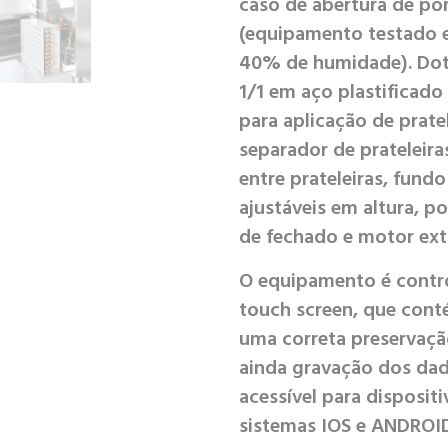
caso de abertura de po
(equipamento testado 
40% de humidade). Dota
1/1 em aço plastificado
para aplicação de prat
separador de prateleira
entre prateleiras, fund
ajustáveis em altura, 
de fechado e motor extra
O equipamento é contr
touch screen, que cont
uma correta preservaçã
ainda gravação dos da
acessível para disposit
sistemas IOS e ANDROI