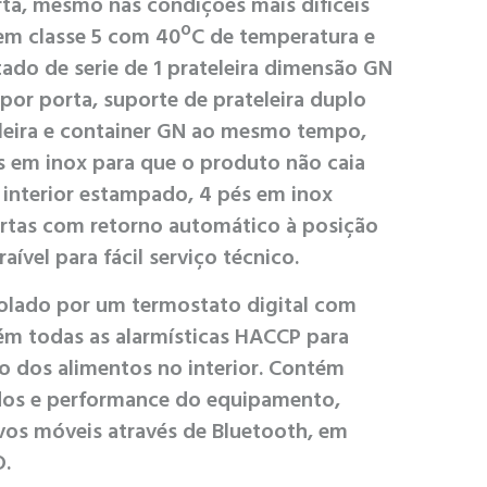
rta, mesmo nas condições mais difíceis
em classe 5 com 40ºC de temperatura e
do de serie de 1 prateleira dimensão GN
 por porta, suporte de prateleira duplo
eleira e container GN ao mesmo tempo,
s em inox para que o produto não caia
o interior estampado, 4 pés em inox
portas com retorno automático à posição
ível para fácil serviço técnico.
olado por um termostato digital com
ém todas as alarmísticas HACCP para
o dos alimentos no interior. Contém
dos e performance do equipamento,
ivos móveis através de Bluetooth, em
D.