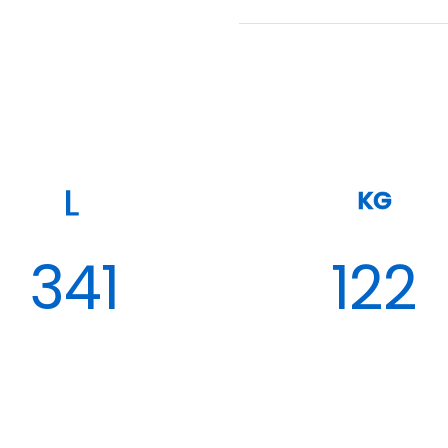
KG
341
122