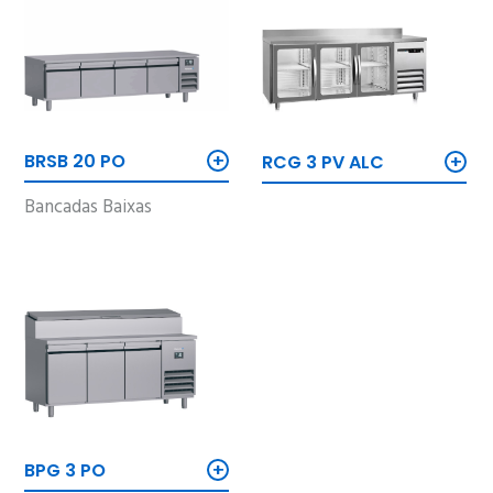
+
+
BRSB 20 PO
RCG 3 PV ALC
Bancadas Baixas
+
BPG 3 PO