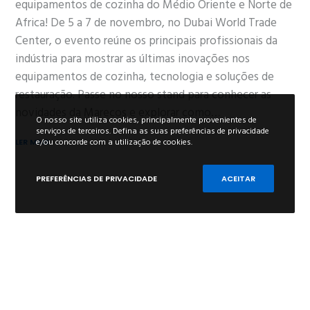
equipamentos de cozinha do Médio Oriente e Norte de
Africa! De 5 a 7 de novembro, no Dubai World Trade
Center, o evento reúne os principais profissionais da
indústria para mostrar as últimas inovações nos
equipamentos de cozinha, tecnologia e soluções de
restauração. Passe no nosso stand para conhecer as
novidades da Marecos e explorar como…
O nosso site utiliza cookies, principalmente provenientes de
serviços de terceiros. Defina as suas preferências de privacidade
e/ou concorde com a utilização de cookies.
LER MAIS
PREFERÊNCIAS DE PRIVACIDADE
ACEITAR